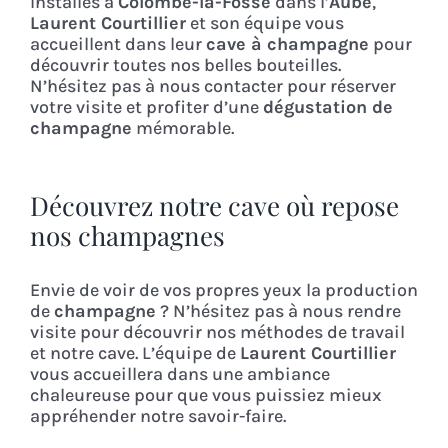
Installés à
Colombé-la-Fosse
dans l’
Aube
,
Dans la cave
Laurent Courtillier
et son équipe vous
accueillent dans leur
cave à champagne
pour
découvrir toutes nos belles bouteilles.
La boutique
N’hésitez pas à nous contacter pour réserver
votre visite et profiter d’une
dégustation de
champagne
mémorable.
Contact
Découvrez notre cave où repose
nos champagnes
Envie de voir de vos propres yeux la production
de
champagne
? N’hésitez pas à nous rendre
visite pour découvrir nos méthodes de travail
et notre cave. L’équipe de
Laurent Courtillier
vous accueillera dans une ambiance
chaleureuse pour que vous puissiez mieux
appréhender notre savoir-faire.