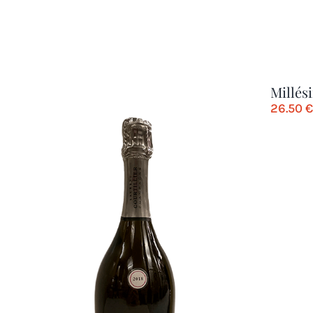
Millés
26.50
€