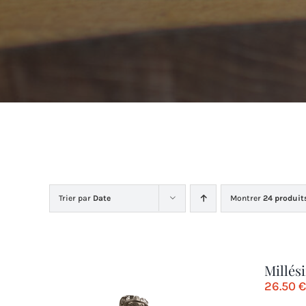
Trier par
Date
Montrer
24 produit
Millés
26.50
€