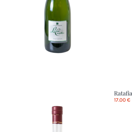
Ratafi
17.00
€