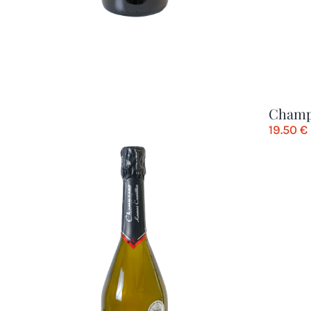
Champ
19.50
€